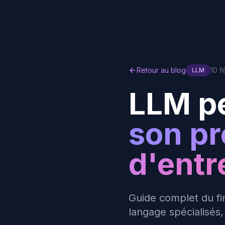
Retour au blog
10 f
LLM
LLM pe
son p
d'entr
Guide complet du f
langage spécialisés,