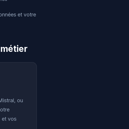
onnées et votre
 métier
istral, ou
otre
n et vos