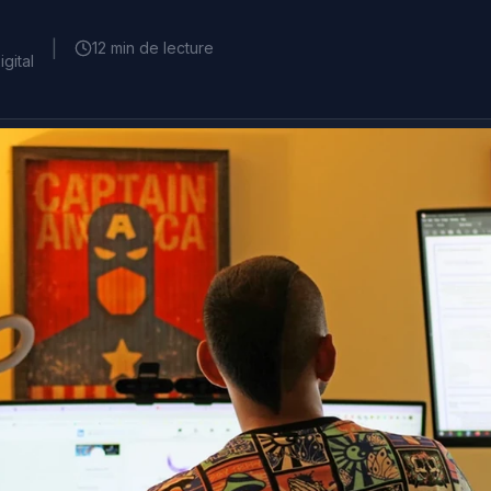
|
12 min de lecture
gital