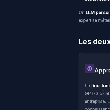
Un
LLM person
expertise métie
Les deux
Appro
Le
fine-tun
GPT-3.5) et 
entreprise. 
connaissanc