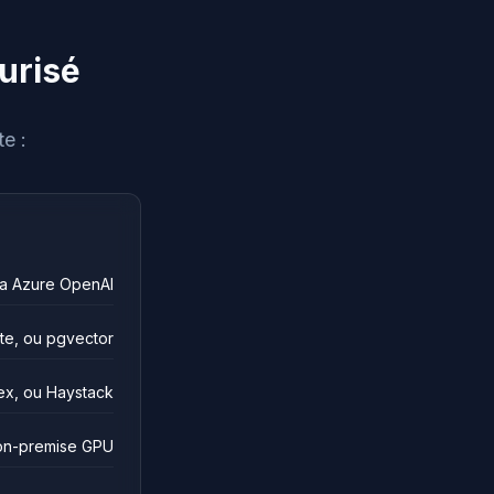
urisé
e :
ia Azure OpenAI
te, ou pgvector
ex, ou Haystack
on-premise GPU