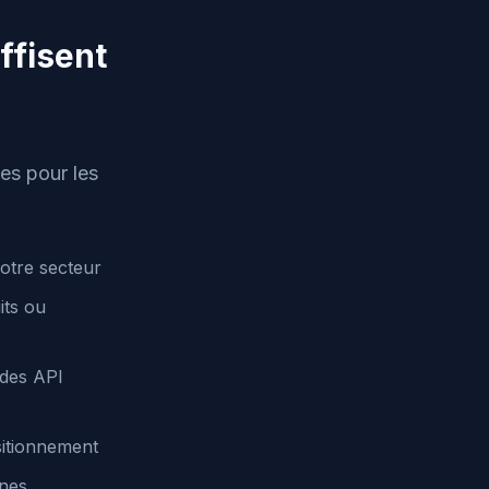
ffisent
es pour les
votre secteur
its ou
 des API
sitionnement
rnes