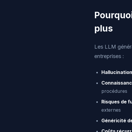
Pourquoi
plus
Les LLM généra
entreprises :
Hallucinatio
Connaissanc
procédures
Risques de f
externes
Généricité d
Coûts récur