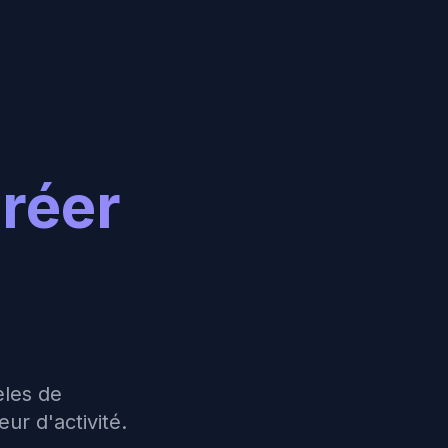
réer
èles de
ur d'activité.