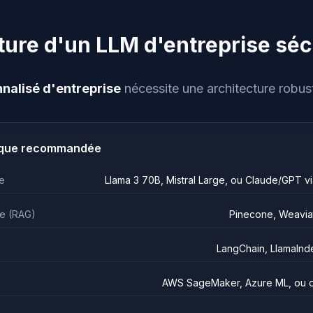
ture d'un LLM d'entreprise séc
nalisé d'entreprise
nécessite une architecture robust
ique recommandée
e
Llama 3 70B, Mistral Large, ou Claude/GPT v
e (RAG)
Pinecone, Weavia
LangChain, LlamaInd
AWS SageMaker, Azure ML, ou 