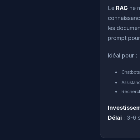
Le
RAG
ne m
connaissance
les document
prompt pour 
Idéal pour :
Chatbots
Assistan
Recherch
Investisse
Délai
: 3-6 