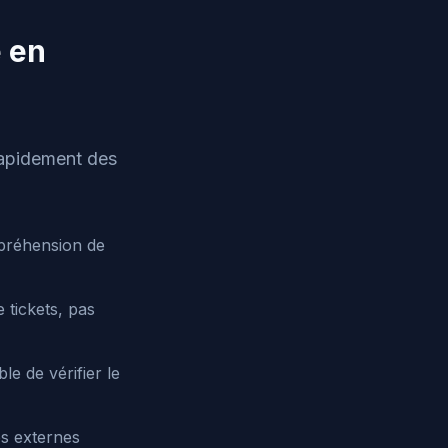
e en
 rapidement des
préhension de
 tickets, pas
e de vérifier le
es externes