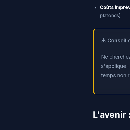
Coûts imprév
plafonds)
⚠️ Conseil 
Ne cherchez
s'applique 
temps non re
L'avenir