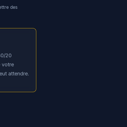
ettre des
80/20
 votre
eut attendre.
"