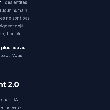
"
: des entités
e aucun humain
res ne sont pas
eignent déjà
in) humain.
 plus liée au
mpact. Vous
nt 2.0
n par l'IA.
elancers : il